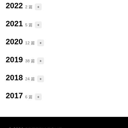
2022
2 篇
+
09-15
为什么 WARP 解锁 Netflix 失效了？
2021
5 篇
+
09-08
Cloudflare WARP 脚本已知问题和解决方法
06-22
Cloudflare WARP 一键安装脚本 使用教程
2020
12 篇
+
04-11
CU VIP 是什么？AS4837、AS9929 线路 VPS 哪个好？
11-09
群晖 NAS Docker 进阶教程 - 部署全能下载工具 Aria2 Pro
2019
38 篇
+
02-24
Cloudflare WARP 教程：给 VPS 额外添加“原生” IPv4/IPv6 双栈网络出口
11-01
AdGuard Home 自建 DNS 防污染、去广告教程 #2 - 优化增强设置详解
12-10
OpenWrt 编译失败的原因及解决方案 #5 - GCC 检测机制问题(macOS)
2018
02-23
Debian Linux VPS 服务器 WireGuard 安装教程
24 篇
+
11-01
AdGuard Home 自建 DNS 防污染、去广告教程 #1 - 安装部署详解(Docker)
12-10
macOS 编译 OpenWrt 教程
12-29
不限速！百度网盘转存到 OneDrive 、Google Drive 等其他网盘
02-22
HE Tunnel Broker 教程：IPv4 VPS 服务器免费添加公网 IPv6 地址
2017
10-18
AdGuard Home 是什么？为什么无法去广告？
6 篇
+
11-30
GitHub Actions 开启工作流程(workflow)运行成功邮件通知
12-27
Aria2 前端面板 ( GUI、WebUI ) AriaNg 使用教程
04-30
Linux 下使用 vnStat 统计 VPS 流量
06-30
Telegram Bot 控制 Aria2 下载并自动上传到 Google Drive、OneDrive
11-15
Docker 使用中遇到的问题及解决方案 #1 - sshd 无法启动
12-08
Aria2 + Rclone 实现 OneDrive、Google Drive 等网盘离线下载
04-23
在 Windows 中使用 Aria2
06-17
Scoop - 最好用的 Windows 包管理器