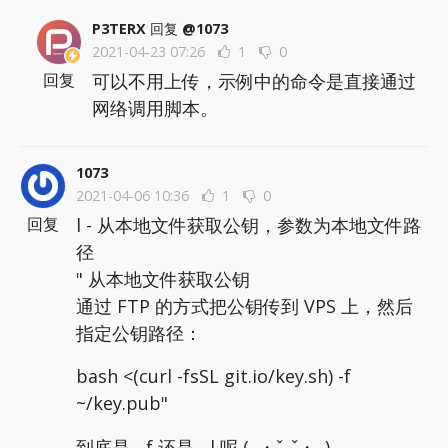
P3TERX
回复
@1073
2021-04-23 07:26
1
0
可以不用上传，示例中的命令是直接通过
回复
网络调用脚本。
1073
2021-04-06 10:36
1
0
l - 从本地文件获取公钥，参数为本地文件路
回复
径
" 从本地文件获取公钥
通过 FTP 的方式把公钥传到 VPS 上，然后
指定公钥路径：
bash <(curl -fsSL git.io/key.sh) -f
~/key.pub"
到底是 - f 还是 - l 呢 (｡・ˇ‸ˇ・｡)