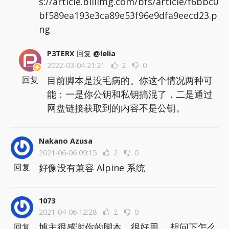
s
://article.biliimg.com/bfs/article/f6bbc0
bf589ea193e3ca89e53f96e9dfa9eecd23.p
ng
P3TERX
回复
@lelia
2022-03-04 21:21
2
0
目前脚本是没毛病的。你这个情况两种可
回复
能：一是你公钥和私钥搞混了，二是通过
网盘链接获取到的内容不是公钥。
Nakano Azusa
2021-06-06 09:15
2
0
好像没有兼容 Alpine 系统
回复
1073
2021-04-06 12:28
2
0
博主很感谢你的脚本，很好用， 想问下怎么
回复