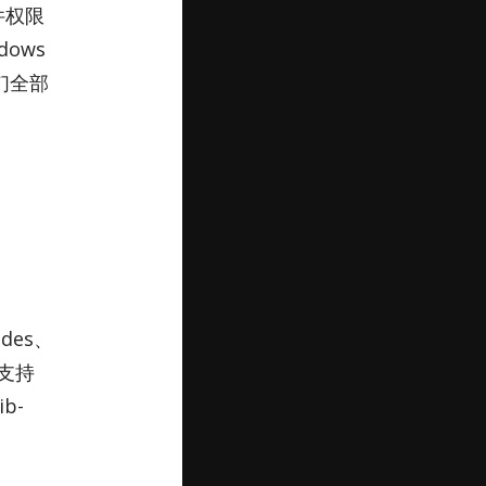
件权限
ows
们全部
des、
为了支持
b­