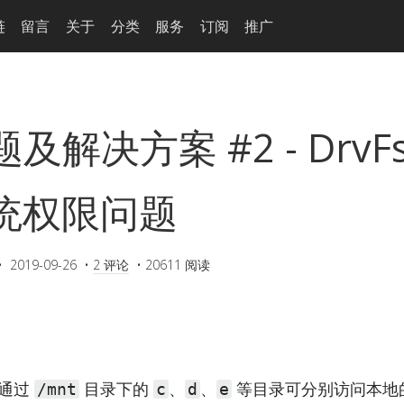
链
留言
关于
分类
服务
订阅
推广
解决方案 #2 - DrvF
统权限问题
•
2019-09-26
•
2 评论
•
20611 阅读
x) 通过
目录下的
、
、
等目录可分别访问本地的
/mnt
c
d
e