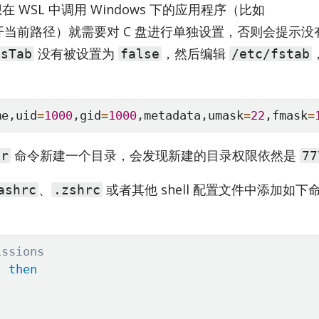
SL 中调用 Win­dows 下的应用程序（比如
当前路径）就需要对 C 盘进行单独设置，否则会提示没
没有被设置为
，然后编辑
FsTab
false
/etc/fstab
me,uid
=
1000
,gid
=
1000
,metadata,umask
=
22
,fmask
=
命令新建一个目录，会发现新建的目录权限依然是
ir
77
、
或者其他 shell 配置文件中添加如下
ashrc
.zshrc
issions
;
then