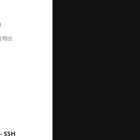
l
注明出
 SSH