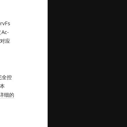
vFs
Ac­
件对应
完全控
本
详细的