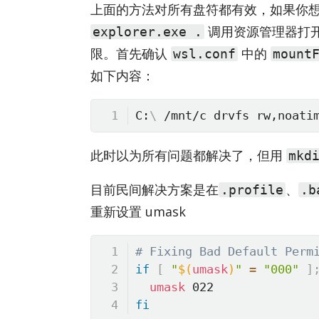
上面的方法对所有盘符都有效，如果你想在 W
调用资源管理器打开
explorer.exe .
限。首先确认
中的
wsl.conf
mount
如下内容：
C:
\
 /mnt/c drvfs rw,noati
此时以为所有问题都解决了，但用
mkd
目前民间解决方案是在
、
.profile
.b
重新设置 umask
# Fixing Bad Default Perm
if
[
"
$(
umask
)
"
=
"000"
]
umask
fi