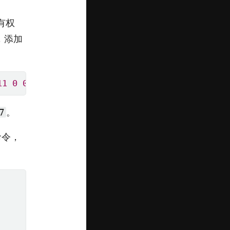
有权
，添加
11
0
0
。
7
命令，