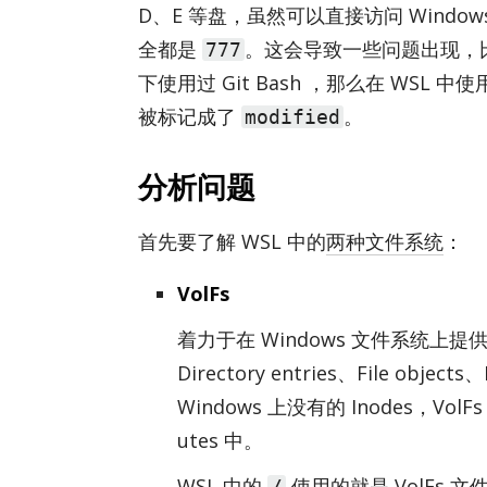
D、E 等盘，虽然可以直接访问 Win­d
全都是
。这会导致一些问题出现，比如
777
下使用过 Git Bash ，那么在 WSL 中使
被标记成了
。
modified
分析问题
首先要了解 WSL 中的
两种文件系统
：
VolFs
着力于在 Win­dows 文件系统上提
Di­rec­tory en­tries、File ob­je
Win­dows 上没有的 In­odes，Vol
utes 中。
WSL 中的
使用的就是 VolFs 文
/