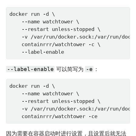
docker run -d \

    --name watchtower \

    --restart unless-stopped \

    -v /var/run/docker.sock:/var/run/docke
    containrrr/watchtower -c \

    --label-enable
可以简写为
：
--label-enable
-e
docker run -d \

    --name watchtower \

    --restart unless-stopped \

    -v /var/run/docker.sock:/var/run/docke
    containrrr/watchtower -ce
因为需要在容器启动时进行设置，且设置后就无法