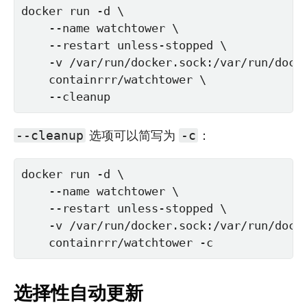
docker run -d \

    --name watchtower \

    --restart unless-stopped \

    -v /var/run/docker.sock:/var/run/docke
    containrrr/watchtower \

    --cleanup
选项可以简写为
：
--cleanup
-c
docker run -d \

    --name watchtower \

    --restart unless-stopped \

    -v /var/run/docker.sock:/var/run/docke
    containrrr/watchtower -c
选择性自动更新