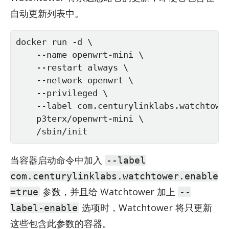
自动更新列表中。
docker run -d \

    --name openwrt-mini \

    --restart always \

    --network openwrt \

    --privileged \

    --label com.centurylinklabs.watchtower
    p3terx/openwrt-mini \

    /sbin/init
当容器启动命令中加入
--label
com.centurylinklabs.watchtower.enable
参数，并且给 Watch­tower 加上
=true
--
选项时，Watch­tower 将只更新
label-enable
这些包含此参数的容器。