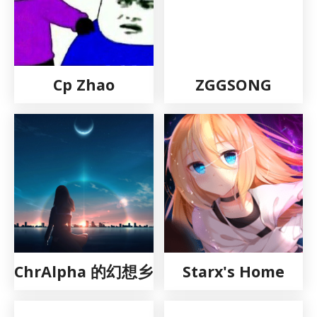
Cp Zhao
ZGGSONG
ChrAlpha 的幻想乡
Starx's Home