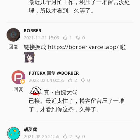
最近几个月忙工作，积压了一堆留言没处
理，所以才看到。久等了。
BORBER
2021-11-21 15:03
1
0
链接换成
https://borber.vercel.app/
啦
回复
P3TERX
回复
@BORBER
2022-02-04 00:55
2
0
回复
真・白嫖大佬
已换。最近太忙了，博客留言压了一堆
了，才看到你这条，久等了。
胡萝虎
2021-08-26 21:56
2
0