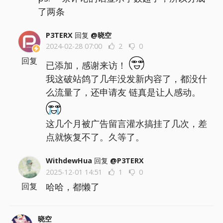
了两条
P3TERX
回复
@晓空
2024-02-28 07:00
2
0
回复
已添加，感谢来访！
我这破站鸽了几年没发新内容了，都没什
么流量了，还申请友 链真是让人感动。
这几个月被广告留言灌水搞挂了几次，差
点就恢复不了。久等了。
WithdewHua
回复
@P3TERX
2025-12-01 14:51
1
0
哈哈，都懒了
回复
晓空