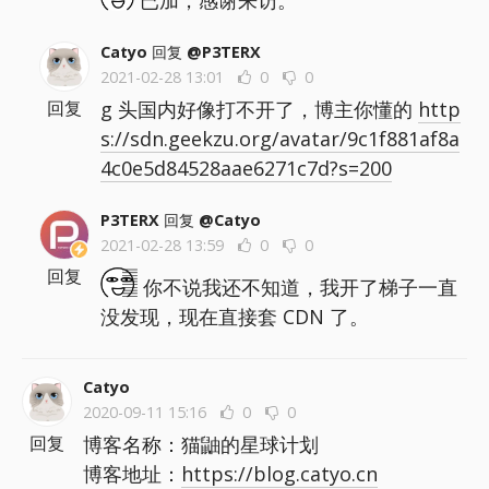
已加，感谢来访。
Catyo
回复
@P3TERX
2021-02-28 13:01
0
0
g 头国内好像打不开了，博主你懂的
http
回复
s://sdn.geekzu.org/avatar/9c1f881af8a
4c0e5d84528aae6271c7d?s=200
P3TERX
回复
@Catyo
2021-02-28 13:59
0
0
回复
你不说我还不知道，我开了梯子一直
没发现，现在直接套 CDN 了。
Catyo
2020-09-11 15:16
0
0
博客名称：猫鼬的星球计划
回复
博客地址：
https://blog.catyo.cn