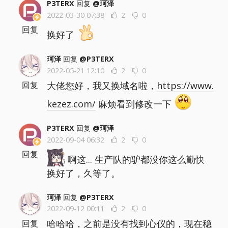
P3TERX
回复
@珂泽
2022-03-30 07:38
2
0
回复
换好了
珂泽
回复
@P3TERX
2022-05-21 12:10
2
0
大佬您好，我又换域名啦，
https://www.
回复
kezez.com/
麻烦看到修改一下
P3TERX
回复
@珂泽
2022-09-04 06:32
2
0
回复
啊这... 生产队的驴都没你这么勤快
换好了，久等了。
珂泽
回复
@P3TERX
2022-09-12 00:11
2
0
哈哈哈，之前是没有找到心仪的，现在稳
回复