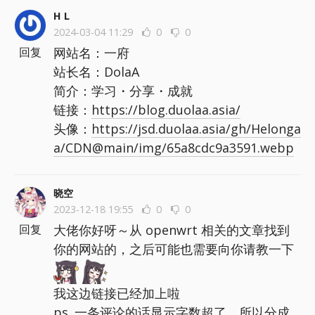
H L
2024-03-04 11:29
0
0
网站名：一府
回复
站长名：DolaA
简介：学习・分享・成就
链接：
https://blog.duolaa.asia/
头像：
https://jsd.duolaa.asia/gh/Helonga
a/CDN@main/img/65a8cdc9a3591.webp
晓空
2023-12-18 19:55
0
0
大佬你好呀～从 openwrt 相关的文章找到
回复
你的网站的，之后可能也需要向你请教一下
我这边链接已经加上啦
ps. 一条评论的话显示字数超了，所以分成