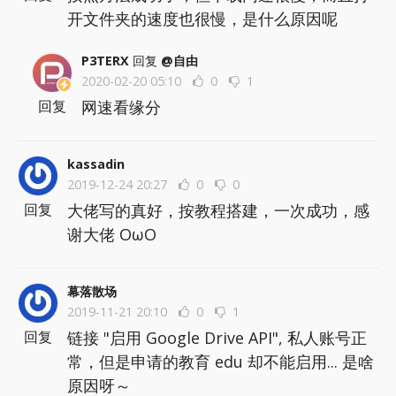
开文件夹的速度也很慢，是什么原因呢
P3TERX
回复
@自由
2020-02-20 05:10
0
1
网速看缘分
回复
kassadin
2019-12-24 20:27
0
0
大佬写的真好，按教程搭建，一次成功，感
回复
谢大佬 OωO
幕落散场
2019-11-21 20:10
0
1
链接 "启用 Google Drive API", 私人账号正
回复
常，但是申请的教育 edu 却不能启用... 是啥
原因呀～