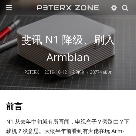
P3TERX ZONE
斐讯 N1 降级、刷入
Armbian
P3TERX
•
2019-10-12
•
2 评论
•
20774 阅读
前言
N1 从去年中旬就有所耳闻，电视盒子？旁路由？下
载机？没意思。大概半年前看到有大佬在玩 Arm­