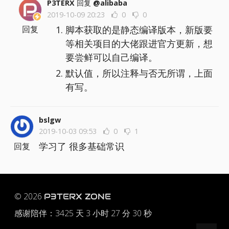
P3TERX
回复
@alibaba
2019-10-09 20:23
0
0
脚本获取的是静态编译版本，新版要
回复
等相关项目的大佬跟进官方更新，想
要尝鲜可以自己编译。
默认值，所以注释与否无所谓，上面
有写。
bslgw
2019-10-03 09:53
0
1
学习了 很多基础常识
回复
© 2026
P3TERX ZONE
感谢陪伴：
3425 天 3 小时 27 分 31 秒