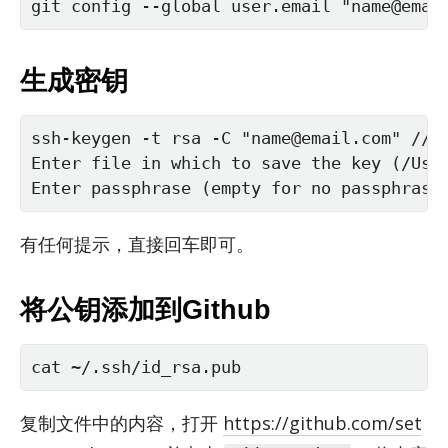
git config --global user.email "name@e
生成密钥
ssh-keygen -t rsa -C "name@email.com" /
Enter file in which to save the key (/U
Enter passphrase (empty for no
有任何提示，直接回车即可。
将公钥添加到Github
cat ~/.ssh/id_rsa.pub
复制文件中的内容，打开
https://github.com/set