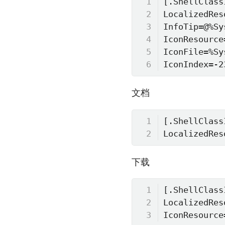
[.ShellClassI
LocalizedRes
InfoTip=@%Sy
IconResource
IconFile=%Sy
IconIndex=-2
文档
[.ShellClassI
LocalizedRes
下载
[.ShellClassI
LocalizedRes
IconResource