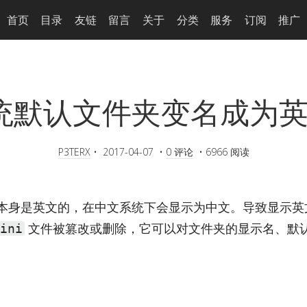
首页
目录
友链
留言
关于
分类
服务
订阅
推广
s 系统默认文件夹变名成为
P3TERX
•
2017-04-07
•
0 评论
•
6966 阅读
本身是英文的，在中文系统下会显示为中文。导致显示英
文件被篡改或删除，它可以对文件夹的显示名、默
ini