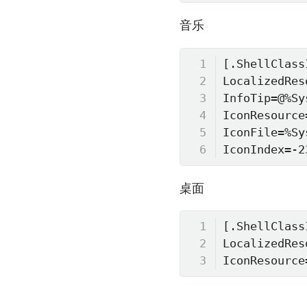
音乐
[.ShellClassI
LocalizedRes
InfoTip=@%Sy
IconResource
IconFile=%Sy
IconIndex=-2
桌面
[.ShellClassI
LocalizedRes
IconResource