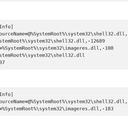
nfo]

ourceName=@%SystemRoot%\system32\shell32.dll,-
stemRoot%\system32\shell32.dll,-12689

=%SystemRoot%\system32\imageres.dll,-108

stemRoot%\system32\shell32.dll

37
nfo]

ourceName=@%SystemRoot%\system32\shell32.dll,-
=%SystemRoot%\system32\imageres.dll,-183