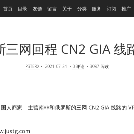
首页
目录
友链
留言
关于
分类
服务
订阅
推广
罗斯三网回程 CN2 GIA 
P3TERX
•
2021-07-24
•
0 评论
•
3097 阅读
年，国人商家。主营南非和俄罗斯的三网 CN2 GIA 线路的 
w.justg.com