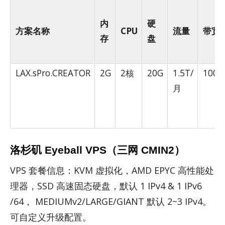
内
硬
方案名称
CPU
流量
带宽
存
盘
LAX.sPro.CREATOR
2G
2核
20G
1.5T/
100M
月
洛杉矶 Eyeball VPS（三网 CMIN2）
VPS 套餐信息：KVM 虚拟化，AMD EPYC 高性能处
理器，SSD 高速固态硬盘，默认 1 IPv4 & 1 IPv6
/64， MEDI­UMv2/​LARGE/​GI­ANT 默认 2~3 IPv4。
可自定义升级配置。