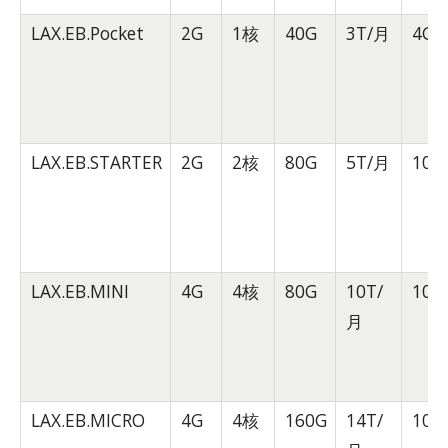
LAX.EB.Pocket
2G
1核
40G
3T/月
4Gb
LAX.EB.STARTER
2G
2核
80G
5T/月
10G
LAX.EB.MINI
4G
4核
80G
10T/
10G
月
LAX.EB.MICRO
4G
4核
160G
14T/
10G