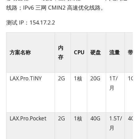
线路；IPv6 三网 CMIN2 高速优化线路。
测试 IP：154.17.2.2
内
方案名称
CPU
硬盘
流量
带宽
存
LAX.Pro.TINY
2G
1核
20G
1T/
1Gb
月
LAX.Pro.Pocket
2G
1核
40G
1.5T/
4Gb
月