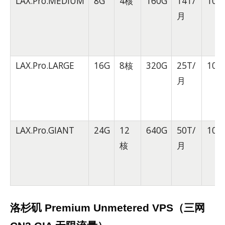
LAX.Pro.MEDIUM
8G
4核
160G
14T/
10G
月
LAX.Pro.LARGE
16G
8核
320G
25T/
10G
月
LAX.Pro.GIANT
24G
12
640G
50T/
10G
核
月
洛杉矶 Premium Unmetered VPS（三网