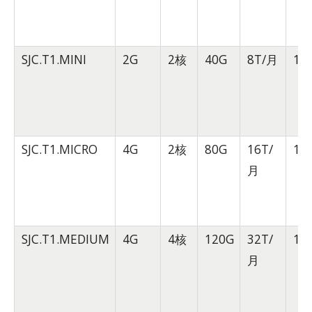
SJC.T1.MINI
2G
2核
40G
8T/月
10
SJC.T1.MICRO
4G
2核
80G
16T/
10
月
SJC.T1.MEDIUM
4G
4核
120G
32T/
10
月