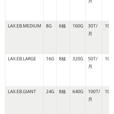
月
LAX.EB.MEDIUM
8G
6核
160G
30T/
10G
月
LAX.EB.LARGE
16G
8核
320G
50T/
10G
月
LAX.EB.GIANT
24G
8核
640G
100T/
10G
月