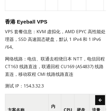
香港 Eyeball VPS
VPS 套餐信息：KVM 虚拟化，AMD EPYC 高性能处
理器，SSD 高速固态硬盘，默认 1 IPv4 和 1 IPv6
/64。
网络线路：电信、联通去程绕日本 NTT，电信回程
CT163 线路直连，联通回程 CU169 (AS4837) 线路
直连，移动双程 CMI 线路线路直连
测试 IP：154.3.32.3
内
方案名称
CPU
硬盘
流量
带