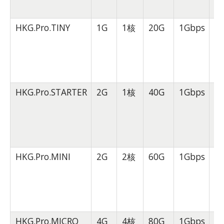
HKG.Pro.TINY
1G
1核
20G
1Gbps
4
月
HKG.Pro.STARTER
2G
1核
40G
1Gbps
8
月
HKG.Pro.MINI
2G
2核
60G
1Gbps
1
月
HKG.Pro.MICRO
4G
4核
80G
1Gbps
1