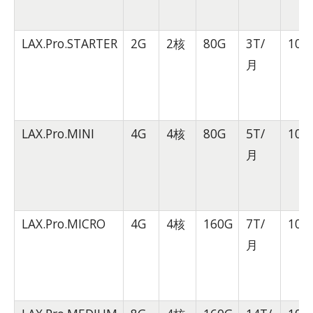
LAX.Pro.STARTER
2G
2核
80G
3T/
10G
月
LAX.Pro.MINI
4G
4核
80G
5T/
10G
月
LAX.Pro.MICRO
4G
4核
160G
7T/
10G
月