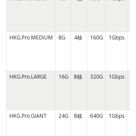
月
HKG.Pro.MEDIUM
8G
4核
160G
1Gbps
1
月
HKG.Pro.LARGE
16G
8核
320G
1Gbps
2
月
HKG.Pro.GIANT
24G
8核
640G
1Gbps
4
月