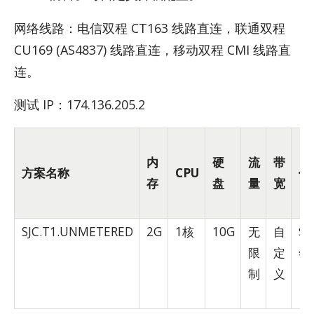
网络线路：电信双程 CT163 线路直连，联通双程
CU169 (AS4837) 线路直连，移动双程 CMI 线路直
连。
测试 IP：174.136.205.2
内
硬
流
带
方案名称
CPU
价
存
盘
量
宽
SJC.T1.UNMETERED
2G
1核
10G
无
自
$1
限
定
年
制
义