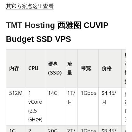
其它方案点这里查看
TMT Hosting
西雅图 CUVIP
Budget SSD VPS
购
硬盘
流
买
内存
CPU
带宽
价格
(SSD)
量
链
接
512M
1
14G
1T/
1Gbps
$4.45/
点
vCore
月
月
击
(2.5
购
GHz+)
买
1G
2
20G
2T/
1Gbps
$8.45/
点